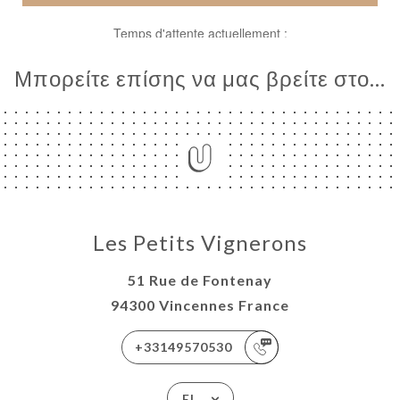
Μπορείτε επίσης να μας βρείτε στο...
ΙΚΉ
ΤΗΣΗ
ΡΑΦΊΕΣ
Les Petits Vignerons
ΤΙΚΉ
ΝΟΎ
51 Rue de Fontenay
94300 Vincennes France
ΑΦΉ
+33149570530
EL