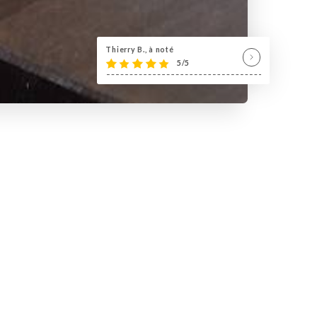
Thierry B., à noté
5/5
 dans un cadre raffiné de type