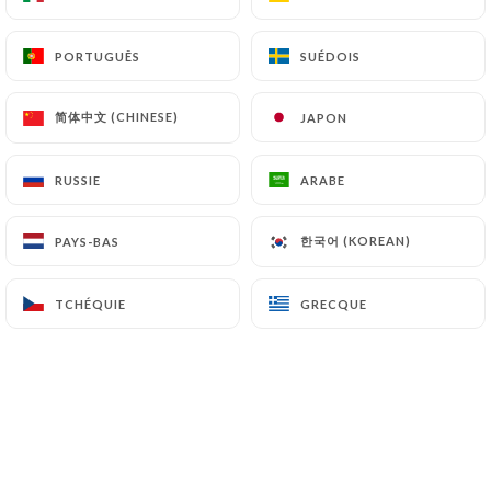
FR
MENU
PORTUGUÊS
PORTUGUÊS
SUÉDOIS
SUÉDOIS
简体中文 (CHINESE)
简体中文 (CHINESE)
JAPON
JAPON
RUSSIE
RUSSIE
ARABE
ARABE
/
ACCUEIL
GALERIE
Galerie
한국어 (KOREAN)
한국어 (KOREAN)
PAYS-BAS
PAYS-BAS
TCHÉQUIE
TCHÉQUIE
GRECQUE
GRECQUE